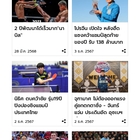
2 ปีพัฒนาได้เร็วมาก"นา
โปรจีน เปิดใจ หลังฮึด
บิล"
แซงคว้าแชมป์สุดท้าย
ของปี รับ 138 ล้านบาท
28 มี.ค. 2568
3 ธ.ค. 2567
นิธิศ ตบคว้าชัย รุ่น19ปี
จุฑามาศ ไม่ต้องออกแรง
ปิงปองชิงแชมป์
คู่ชกตกตาชั่ง - จันทร์
ประเทศไทย
แจ่ม ประเดิมอัด อุซเบฯ
ศึกเอเชีย
2 ธ.ค. 2567
2 ธ.ค. 2567