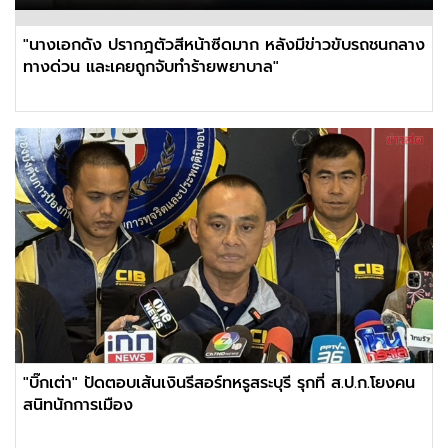
"นางเอกดัง ปรากฎตัวสีหน้าซีดมาก หลังมีข่าวขับรถชนกลาง
ทางด่วน และเคยถูกจับทำร้ายพยาบาล"
"บิ๊กเต่า" ปัดตอบเส้นเงินรีสอร์ทหรูสระบุรี รุกที่ ส.ป.ก.โยงคน
สนิทนักการเมือง