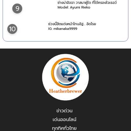
ช่างน่าอิจฉา วาสนาผู้ใด ที่ได้ครองใจเธอว์
9
Model: Ayumi Rieko
ช่วงนี้ฮิตแต่งหน้าโทนอิฐ… อิดโรย
10
IG: mikanaka9999
ข่าวด่วน
เด่นออนไลน์
ทุกทิศทั่วไทย