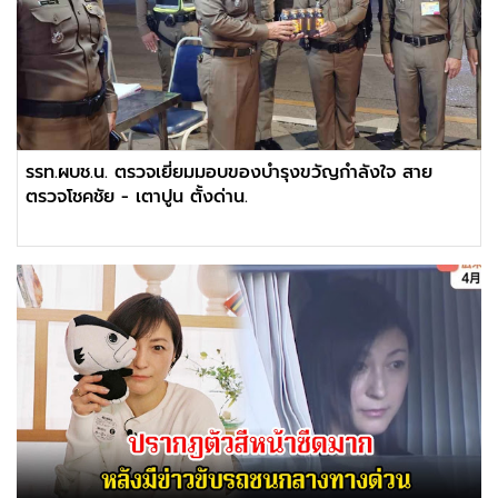
รรท.ผบช.น. ตรวจเยี่ยมมอบของบำรุงขวัญกำลังใจ สาย
ตรวจโชคชัย - เตาปูน ตั้งด่าน.