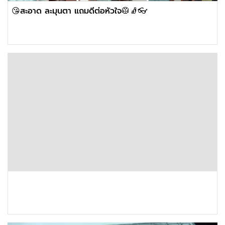
😘สะอาด ละมุนตา แถมดีต่อหัวใจ🥼🧦👓