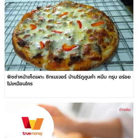
พิซซ่าหน้าเห็ดเผาะ ซิกเนเจอร์ บ้านไร่ภูคูนคำ หนึบ กรุบ อร่อย
ไม่เหมือนใคร