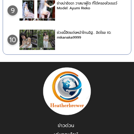
ช่างน่าอิจฉา วาสนาผู้ใด ที่ได้ครองใจเธอว์
Model: Ayumi Rieko
9
ช่วงนี้ฮิตแต่งหน้าโทนอิฐ… อิดโรย IG:
mikanaka9999
10
ข่าวด่วน