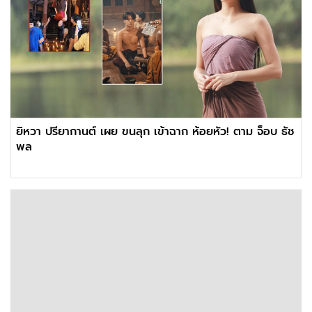
ยิหวา ปรียากานต์ เผย ขนลุก เข้าฉาก ห้อยหัว! ตาม จ็อบ ธัช
พล