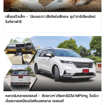
เพื่อนตัวเล็ก - ‘น้องเอวา’เสือโคร่งสีทอง ซุป’ตาร์เชียงใหม่
ไนท์ซาฟารี
หลาก&หลายรถยนต์ - ซัดยาวๆ‘เกียคาร์นิวัล’MPVหรู วิ่งฉิว-
นั่งสบายเหมือนบิสซิเนสคลาส รถยนต์