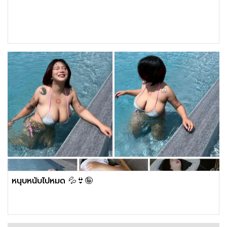
หนุบหนับไปหมด 💦👙🤪