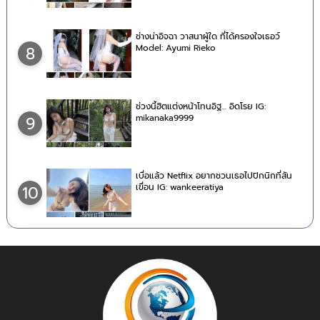
ช่างน่าอิจฉา วาสนาผู้ใด ที่ได้ครองใจเธอว์
Model: Ayumi Rieko
8
ช่วงนี้ฮิตแต่งหน้าโทนอิฐ… อิดโรย IG:
mikanaka9999
9
เบื่อแล้ว Netflix อยากชวนเธอไปปิกนิกที่สัน
เขื่อน IG: wankeeratiya
10