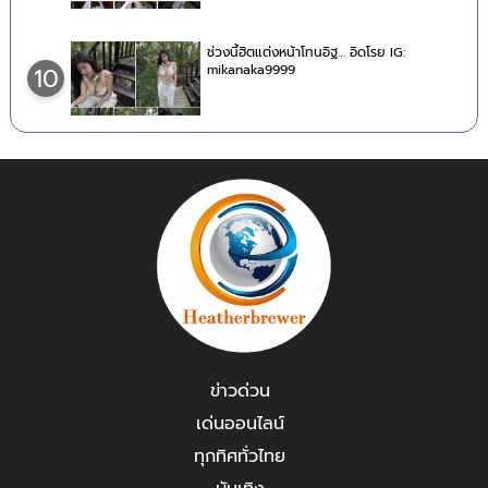
ช่วงนี้ฮิตแต่งหน้าโทนอิฐ… อิดโรย IG:
mikanaka9999
10
ข่าวด่วน
เด่นออนไลน์
ทุกทิศทั่วไทย