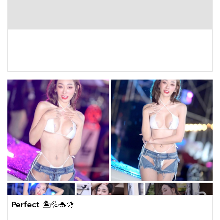
Perfect 🏝💦🐬🌞