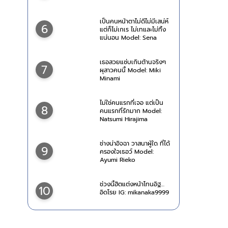
เป็นคนหน้าตาไม่ดีไม่มีเสน่ห์
6
แต่ก็ไม่เกเร ไม่เทและไม่ทิ้ง
แน่นอน Model: Sena
Natsuki
เธอสวยแซ่บเกินต้านจริงๆ
7
ผุสาวคนนี้ Model: Miki
Minami
ไม่ใช่คนแรกที่เจอ แต่เป็น
8
คนแรกที่รักมาก Model:
Natsumi Hirajima
ช่างน่าอิจฉา วาสนาผู้ใด ที่ได้
9
ครองใจเธอว์ Model:
Ayumi Rieko
ช่วงนี้ฮิตแต่งหน้าโทนอิฐ…
10
อิดโรย IG: mikanaka9999