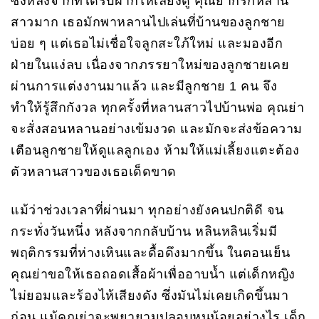
ซึ่งหลังจากที่ได้รับฝากให้เลี้ยงดู คุณย่าก็รักหลาน
สาวมาก เธอมักพาหลานไปเล่นที่บ้านของลูกชาย
บ่อย ๆ แต่เธอไม่เชื่อใจลูกสะใภ้ใหม่ และมองอีก
ฝ่ายในแง่ลบ เนื่องจากภรรยาใหม่ของลูกชายเคย
ผ่านการแต่งงานมาแล้ว และมีลูกชาย 1 คน จึง
ทำให้รู้สึกกังวล ทุกครั้งที่หลานสาวไปบ้านพ่อ คุณย่า
จะสั่งสอนหลานอย่างเข้มงวด และมักจะส่งข้อความ
เตือนลูกชายให้ดูแลลูกเอง ห้ามให้แม่เลี้ยงแตะต้อง
ตัวหลานสาวของเธอเด็ดขาด
แม้ว่าช่วงเวลาที่ผ่านมา ทุกอย่างยังคนปกติดี จน
กระทั่งวันหนึ่ง หลังจากกลับบ้าน หลินหลินเริ่มมี
พฤติกรรมที่ห่างเหินและดื้อดึงมากขึ้น ในตอนเย็น
คุณย่าขอให้เธอถอดเสื้อผ้าเพื่ออาบน้ำ แต่เด็กหญิง
ไม่ยอมและร้องไห้เสียงดัง ซึ่งมันไม่เคยเกิดขึ้นมา
ก่อน แม้คุณย่าจะพยายามปลอบหนูน้อยอย่างไร เด็ก