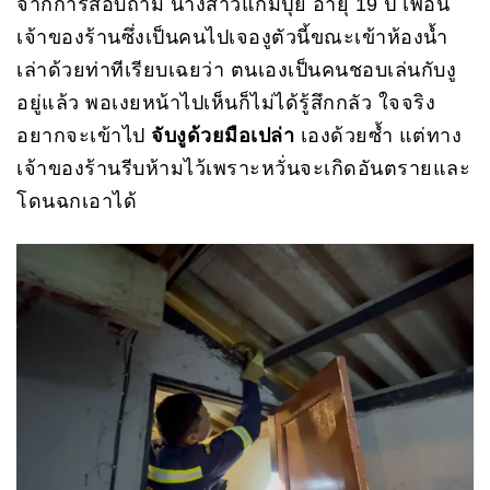
จากการสอบถาม นางสาวแก้มปุ้ย อายุ 19 ปี เพื่อน
เจ้าของร้านซึ่งเป็นคนไปเจองูตัวนี้ขณะเข้าห้องน้ำ
เล่าด้วยท่าทีเรียบเฉยว่า ตนเองเป็นคนชอบเล่นกับงู
อยู่แล้ว พอเงยหน้าไปเห็นก็ไม่ได้รู้สึกกลัว ใจจริง
อยากจะเข้าไป
จับงูด้วยมือเปล่า
เองด้วยซ้ำ แต่ทาง
เจ้าของร้านรีบห้ามไว้เพราะหวั่นจะเกิดอันตรายและ
โดนฉกเอาได้