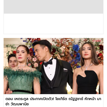
ดอม เหตระกูล ประกาศเปิดตัว! โยเกิร์ต ณัฐฐชาช์ หักหน้า มา
ช่า วัฒนพานิช